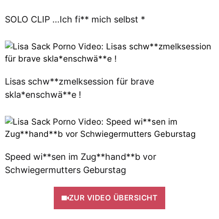
SOLO CLIP …Ich fi** mich selbst *
Lisas schw**zmelksession für brave
skla*enschwä**e !
Speed wi**sen im Zug**hand**b vor
Schwiegermutters Geburstag
ZUR VIDEO ÜBERSICHT