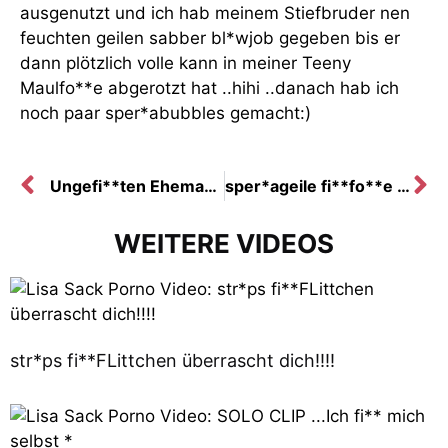
ausgenutzt und ich hab meinem Stiefbruder nen
feuchten geilen sabber bl*wjob gegeben bis er
dann plötzlich volle kann in meiner Teeny
Maulfo**e abgerotzt hat ..hihi ..danach hab ich
noch paar sper*abubbles gemacht:)
Ungefi**ten Ehemann verführt… Zerstöre ich seine Ehe???
sper*ageile fi**fo**e für Arbeitskollegen
WEITERE VIDEOS
str*ps fi**FLittchen überrascht dich!!!!