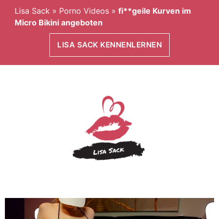
Lisa Sack
»
Porno Videos
»
fi**geile Kurven im
Micro Bikini angeboten
LISA SACK KENNENLERNEN