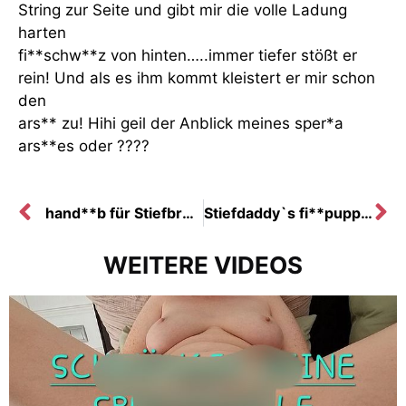
String zur Seite und gibt mir die volle Ladung
harten
fi**schw**z von hinten…..immer tiefer stößt er
rein! Und als es ihm kommt kleistert er mir schon
den
ars** zu! Hihi geil der Anblick meines sper*a
ars**es oder ????
hand**b für Stiefbruder mit Mega sper*a Fontäne
Stiefdaddy`s fi**puppe! Vor der Uni noch schnell sper*a schl**ken
WEITERE VIDEOS