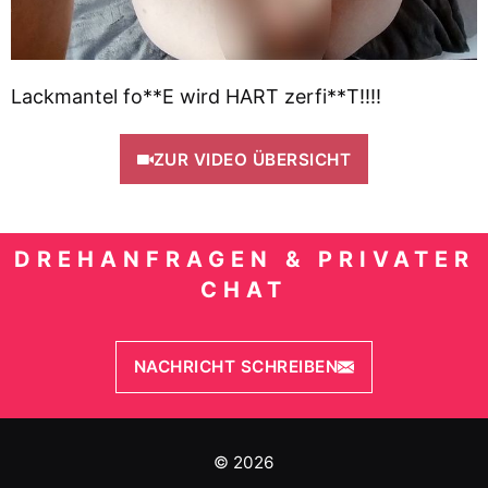
Lackmantel fo**E wird HART zerfi**T!!!!
ZUR VIDEO ÜBERSICHT
DREHANFRAGEN & PRIVATER
CHAT
NACHRICHT SCHREIBEN
© 2026