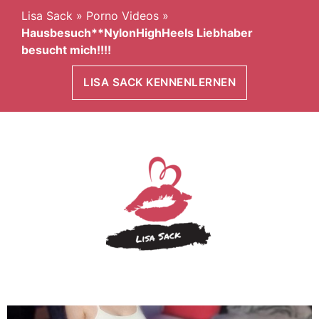
Lisa Sack
»
Porno Videos
»
Hausbesuch**NylonHighHeels Liebhaber
besucht mich!!!!
LISA SACK KENNENLERNEN