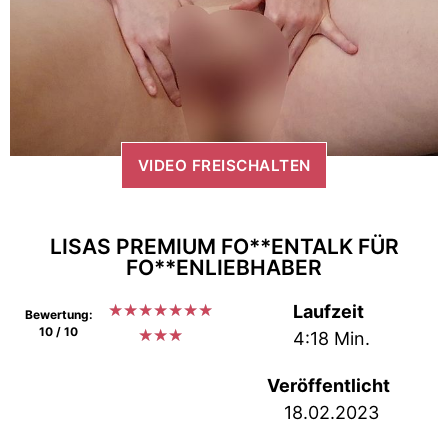
VIDEO FREISCHALTEN
LISAS PREMIUM FO**ENTALK FÜR
FO**ENLIEBHABER
★
★
★
★
★
★
★
Laufzeit
Bewertung:
10 / 10
★
★
★
4:18 Min.
Veröffentlicht
18.02.2023