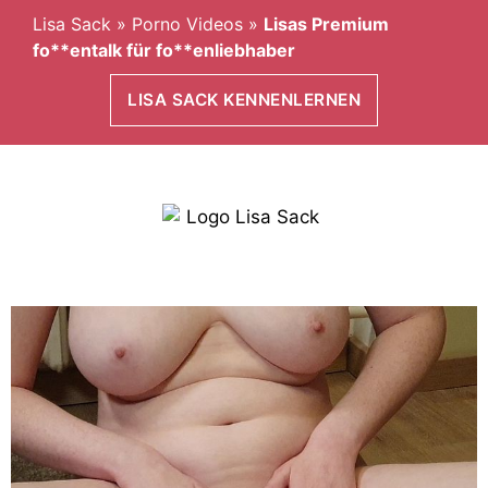
Lisa Sack
»
Porno Videos
»
Lisas Premium
fo**entalk für fo**enliebhaber
LISA SACK KENNENLERNEN