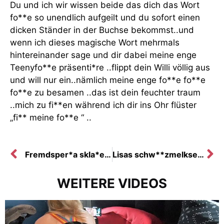
Du und ich wir wissen beide das dich das Wort
fo**e so unendlich aufgeilt und du sofort einen
dicken Ständer in der Buchse bekommst..und
wenn ich dieses magische Wort mehrmals
hintereinander sage und dir dabei meine enge
Teenyfo**e präsenti*re ..flippt dein Willi völlig aus
und will nur ein..nämlich meine enge fo**e fo**e
fo**e zu besamen ..das ist dein feuchter traum
..mich zu fi**en während ich dir ins Ohr flüster
„fi** meine fo**e “ ..
Fremdsper*a skla*e lec* mich sauber !!!!
Lisas schw**zmelksession für brave skla*enschwä**e !
WEITERE VIDEOS