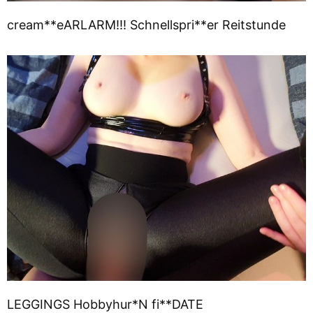
cream**eARLARM!!! Schnellspri**er Reitstunde
LEGGINGS Hobbyhur*N fi**DATE