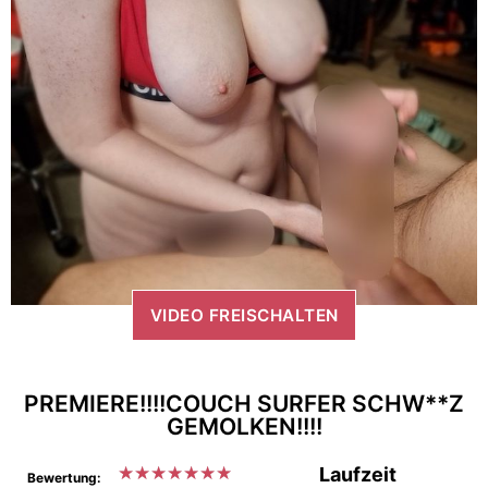
VIDEO FREISCHALTEN
PREMIERE!!!!COUCH SURFER SCHW**Z
GEMOLKEN!!!!
★
★
★
★
★
★
★
Laufzeit
Bewertung: