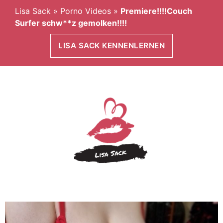
Lisa Sack
»
Porno Videos
»
Premiere!!!!Couch
Surfer schw**z gemolken!!!!
LISA SACK KENNENLERNEN