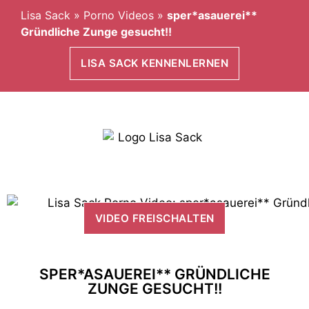
Lisa Sack
»
Porno Videos
»
sper*asauerei**
Gründliche Zunge gesucht!!
LISA SACK KENNENLERNEN
VIDEO FREISCHALTEN
SPER*ASAUEREI** GRÜNDLICHE
ZUNGE GESUCHT!!