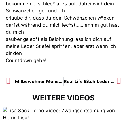
bekommen…..schlec* alles auf, dabei wird dein
Schwänzchen geil und ich
erlaube dir, dass du dein Schwänzchen w*xxen
darfst während du mich lec*st……hmmm gut hast
du mich
sauber gelec*t als Belohnung lass ich dich auf
meine Leder Stiefel spri**en, aber erst wenn ich
dir den
Countdown gebe!
Mitbewohner Monstersprizter aus den Eiern gemolken
Real Life Bitch,Leder s*xpuppe für ONS nach der Party!
WEITERE VIDEOS